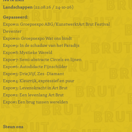
Landschappen
(22.08.26 / 24-10-26)
Gepasseerd:
Expo#11: Groepsexpo ABG/Kunstwerkt
Art Brut Festival
Deventer
Expo#10: Groepsexpo Wat ons bindt
Expo#9: In de schaduw van het Paradijs
Expo#8: Mystieke Wereld
Expo#7: Semi-abstracte Circels en lijnen
Expo#6: Autodidacte Fijnschilder
Expo#5: Drie,Vijf, Zes -Diamant
Expo#4: Kleurrijk, expressief en puur
Expo#3: Levenskracht in Art Brut
Expo#2: Een levenlang Art Brut
Expo#1 Een brug tussen werelden
Steun ons