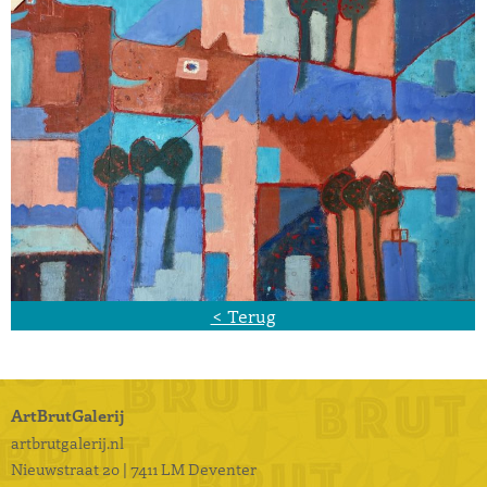
< Terug
ArtBrutGalerij
artbrutgalerij.nl
Nieuwstraat 20 | 7411 LM Deventer