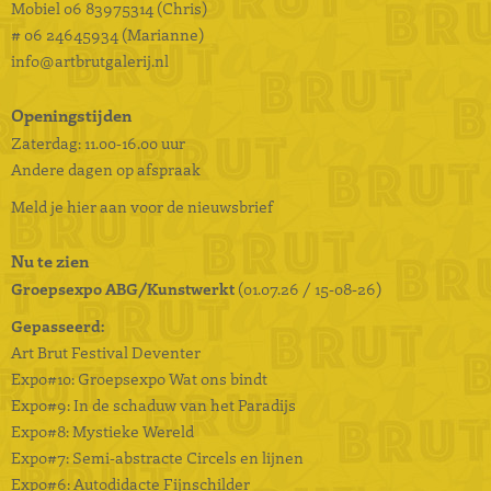
Mobiel
06 83975314 (Chris)
# 06 24645934 (Marianne)
info@artbrutgalerij.nl
Openingstijden
Zaterdag: 11.00-16.00 uur
Andere dagen op afspraak
Meld je hier aan voor de nieuwsbrief
Nu te zien
Groepsexpo ABG/Kunstwerkt
(01.07.26 / 15-08-26)
Gepasseerd:
Art Brut Festival Deventer
Expo#10: Groepsexpo Wat ons bindt
Expo#9: In de schaduw van het Paradijs
Expo#8: Mystieke Wereld
Expo#7: Semi-abstracte Circels en lijnen
Expo#6: Autodidacte Fijnschilder