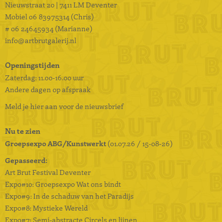
Nieuwstraat 20 | 7411 LM Deventer
Mobiel
06 83975314 (Chris)
# 06 24645934 (Marianne)
info@artbrutgalerij.nl
Openingstijden
Zaterdag: 11.00-16.00 uur
Andere dagen op afspraak
Meld je hier aan voor de nieuwsbrief
Nu te zien
Groepsexpo ABG/Kunstwerkt
(01.07.26 / 15-08-26)
Gepasseerd:
Art Brut Festival Deventer
Expo#10: Groepsexpo Wat ons bindt
Expo#9: In de schaduw van het Paradijs
Expo#8: Mystieke Wereld
Expo#7: Semi-abstracte Circels en lijnen