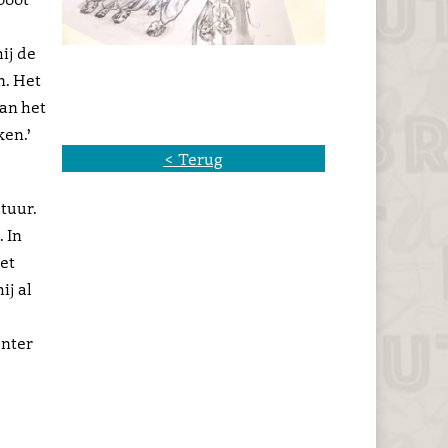
ij de
n. Het
van het
ken.’
< Terug
tuur.
 In
et
ij al
enter