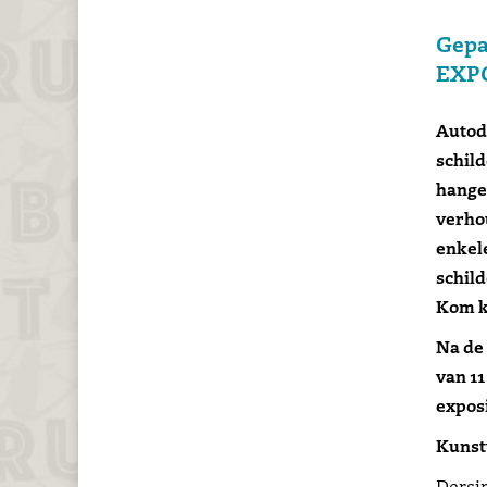
Gepa
EXP
Autodi
schild
hangen
verhou
enkele
schild
Kom ki
Na de 
van 11
exposi
Kunst
Dersim