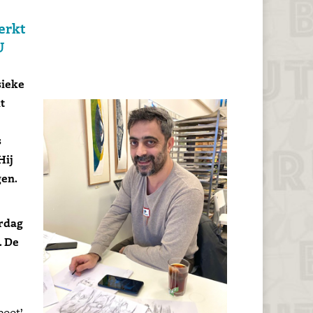
erkt
U
sieke
t
s
Hij
gen.
erdag
. De
boot’