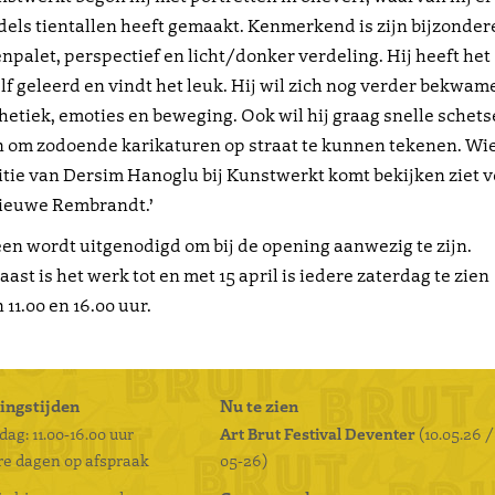
els tientallen heeft gemaakt. Kenmerkend is zijn bijzonder
npalet, perspectief en licht/donker verdeling. Hij heeft het
lf geleerd en vindt het leuk. Hij wil zich nog verder bekwam
hetiek, emoties en beweging. Ook wil hij graag snelle schet
 om zodoende karikaturen op straat te kunnen tekenen. Wi
tie van Dersim Hanoglu bij Kunstwerkt komt bekijken ziet v
nieuwe Rembrandt.’
en wordt uitgenodigd om bij de opening aanwezig te zijn.
ast is het werk tot en met 15 april is iedere zaterdag te zien
 11.00 en 16.00 uur.
ingstijden
Nu te zien
ag: 11.00-16.00 uur
Art Brut Festival Deventer
(10.05.26 /
e dagen op afspraak
05-26)