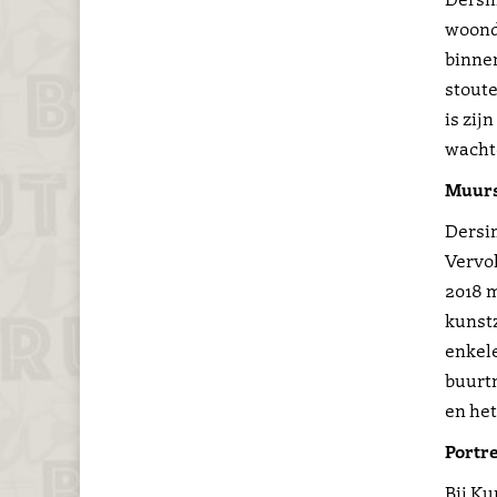
woonde
binnen
stoute
is zij
wachte
Muurs
Dersim
Vervol
2018 m
kunstz
enkele
buurt
en he
Portr
Bij Ku