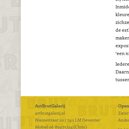
Inmidd
kleure
zichze
de est
maken
exposi
‘een 
Iedere
Daarna
tussen
ArtBrutGalerij
Open
artbrutgalerij.nl
Zaterd
Nieuwstraat 20 | 7411 LM Deventer
Ander
Mobiel
06 83975314 (Chris)