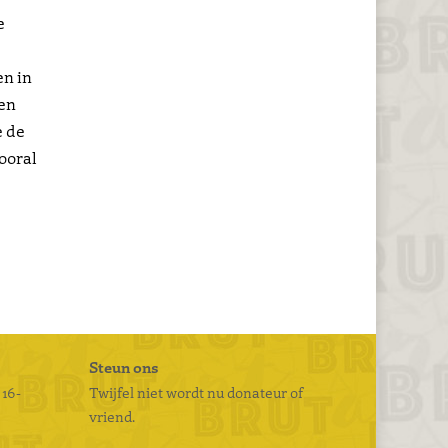
e
en in
sen
e de
ooral
Steun ons
 16-
Twijfel niet wordt nu donateur of
vriend.