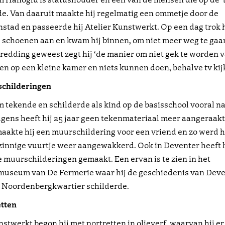
. Van daaruit maakte hij regelmatig een ommetje door de
stad en passeerde hij Atelier Kunstwerkt. Op een dag trok h
 schoenen aan en kwam hij binnen, om niet meer weg te gaa
n redding geweest zegt hij ‘de manier om niet gek te worden 
n op een kleine kamer en niets kunnen doen, behalve tv kij
childeringen
 tekende en schilderde als kind op de basisschool vooral na
gens heeft hij 25 jaar geen tekenmateriaal meer aangeraakt.
aakte hij een muurschildering voor een vriend en zo werd h
innige vuurtje weer aangewakkerd. Ook in Deventer heeft h
 muurschilderingen gemaakt. Een ervan is te zien in het
museum van De Fermerie waar hij de geschiedenis van Dev
t Noordenbergkwartier schilderde.
etten
nstwerkt begon hij met portretten in olieverf, waarvan hij er