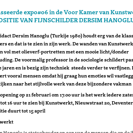
sseerde expo#06 in de Voor Kamer van Kunstw
OSITIE VAN FIJNSCHILDER DERSIM HANOGL
dact Dersim Hanoglu (Turkije 1980) houdt erg van de klas
ers en dat is te zien in zijn werk. De wanden van Kunstwerk
 vol met olieverf-portretten met een mooie licht/donder
ding. De voormalig professor in de sociologie schildert pa
 jaren en is bezig zijn techniek steeds verder te verfijnen. 
ert vooral mensen omdat hij graag hun emoties wil vastleg
jken naar het stijlvolle werk van deze bijzondere vakman
opening op 21 februari om 17.00 uur is het werk iedere zat
 tot 16 uur te zien bij Kunstwerkt, Nieuwstraat 20, Deventer
tie duurt tot 15 april
werkt
 Hanoglu is statushouder en een van de mensen die op de ‘